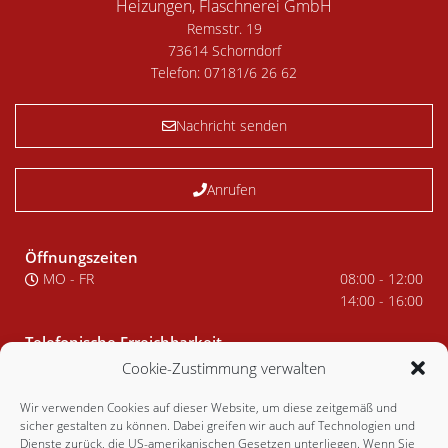
Heizungen, Flaschnerei GmbH
Remsstr. 19
73614 Schorndorf
Telefon:
07181/6 26 62
Nachricht senden
Anrufen
Öffnungszeiten
MO - FR
08:00
-
12:00
14:00
-
16:00
Telefonische Erreichbarkeit
MO - FR
08:00
-
12:00
Cookie-Zustimmung verwalten
14:00
-
16:00
Wir verwenden Cookies auf dieser Website, um diese zeitgemäß und
Navigation
sicher gestalten zu können. Dabei greifen wir auch auf Technologien und
Dienste zurück, die US-amerikanischen Gesetzen unterliegen. Wenn Sie