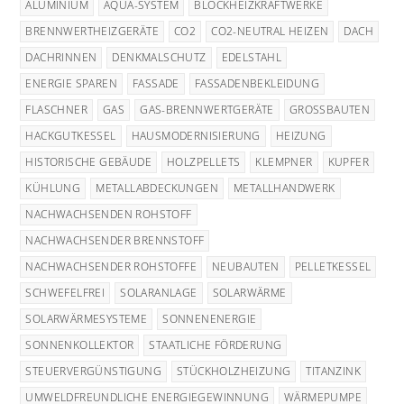
ALUMINIUM
AQUA-SYSTEM
BLOCKHEIZKRAFTWERKE
BRENNWERTHEIZGERÄTE
CO2
CO2-NEUTRAL HEIZEN
DACH
DACHRINNEN
DENKMALSCHUTZ
EDELSTAHL
ENERGIE SPAREN
FASSADE
FASSADENBEKLEIDUNG
FLASCHNER
GAS
GAS-BRENNWERTGERÄTE
GROSSBAUTEN
HACKGUTKESSEL
HAUSMODERNISIERUNG
HEIZUNG
HISTORISCHE GEBÄUDE
HOLZPELLETS
KLEMPNER
KUPFER
KÜHLUNG
METALLABDECKUNGEN
METALLHANDWERK
NACHWACHSENDEN ROHSTOFF
NACHWACHSENDER BRENNSTOFF
NACHWACHSENDER ROHSTOFFE
NEUBAUTEN
PELLETKESSEL
SCHWEFELFREI
SOLARANLAGE
SOLARWÄRME
SOLARWÄRMESYSTEME
SONNENENERGIE
SONNENKOLLEKTOR
STAATLICHE FÖRDERUNG
STEUERVERGÜNSTIGUNG
STÜCKHOLZHEIZUNG
TITANZINK
UMWELDFREUNDLICHE ENERGIEGEWINNUNG
WÄRMEPUMPE