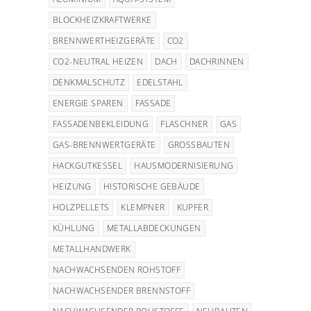
BLOCKHEIZKRAFTWERKE
BRENNWERTHEIZGERÄTE
CO2
CO2-NEUTRAL HEIZEN
DACH
DACHRINNEN
DENKMALSCHUTZ
EDELSTAHL
ENERGIE SPAREN
FASSADE
FASSADENBEKLEIDUNG
FLASCHNER
GAS
GAS-BRENNWERTGERÄTE
GROSSBAUTEN
HACKGUTKESSEL
HAUSMODERNISIERUNG
HEIZUNG
HISTORISCHE GEBÄUDE
HOLZPELLETS
KLEMPNER
KUPFER
KÜHLUNG
METALLABDECKUNGEN
METALLHANDWERK
NACHWACHSENDEN ROHSTOFF
NACHWACHSENDER BRENNSTOFF